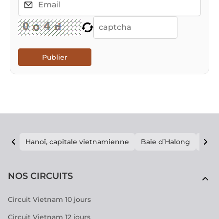
Publier
Hanoï, capitale vietnamienne
Baie d’Halong
E vi
NOS CIRCUITS
Circuit Vietnam 10 jours
Circuit Vietnam 12 jours