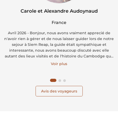
Carole et Alexandre Audoynaud
France
Avril 2026 - Bonjour, nous avons vraiment apprecié de
n'avoir rien à gérer et de nous laisser guider lors de notre
sejour à Siem Reap, la guide était sympathique et
interessante, nous avons beaucoup discuté avec elle
autant des lieux visités et de l'histoire du Cambodge que
de la vie en général dans son pays. Le chauffeur était
Voir plus
super, souriant et plein d'attentions (eau fraiche, petite
serviette fraiche à l'eucalypsus). L'Hotel Blanc Smith était
très bien, espace exterieur piscine très apréciable après
les journées de visite, personnel adorable.
Avis des voyageurs
Transfert hotel-aéroport-port ok, bateau rapide pour Koh
Rong nickel.
Nous n'avons vraiment pas regretté l'hotel Long Set