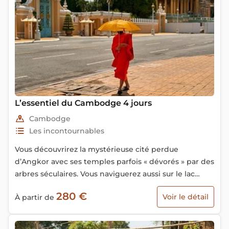
L’essentiel du Cambodge 4 jours
Cambodge
Les incontournables
Vous découvrirez la mystérieuse cité perdue
d’Angkor avec ses temples parfois « dévorés » par des
arbres séculaires. Vous naviguerez aussi sur le lac
Tonlé Sap, en visitant ses étonnants villages de
280 €
Voir le détail
À partir de
maisons sur pilotis.