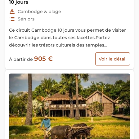
10 jours
Cambodge & plage
Séniors
Ce circuit Cambodge 10 jours vous permet de visiter
le Cambodge dans toutes ses facettes.Partez
découvrir les trésors culturels des temples
angkoriens, l’histoire de la capitale de Phnom Penh -
905 €
Voir le détail
À partir de
Perle de l’Asie du Sud-est et vous relaxer sur les plus
belles plages du pays à la fin du voyage.