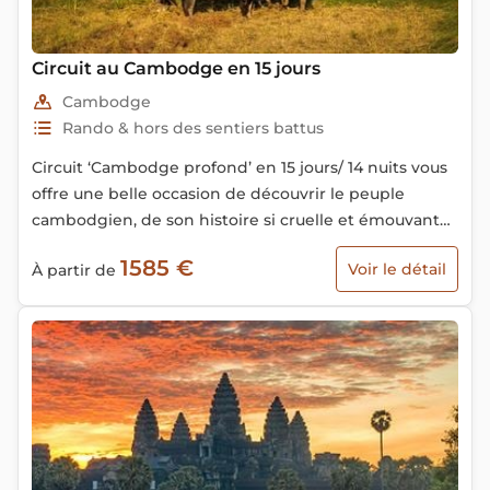
Circuit au Cambodge en 15 jours
Cambodge
Rando & hors des sentiers battus
Circuit ‘Cambodge profond’ en 15 jours/ 14 nuits vous
offre une belle occasion de découvrir le peuple
cambodgien, de son histoire si cruelle et émouvante.
De belles excursions en barque, en bateaux sont
1585 €
Voir le détail
À partir de
prévues pour vous faire découvrir l’authenticité
incroyable de sa nature mais aussi l’hospitalité et une
gentillesse extrême de son peuple.