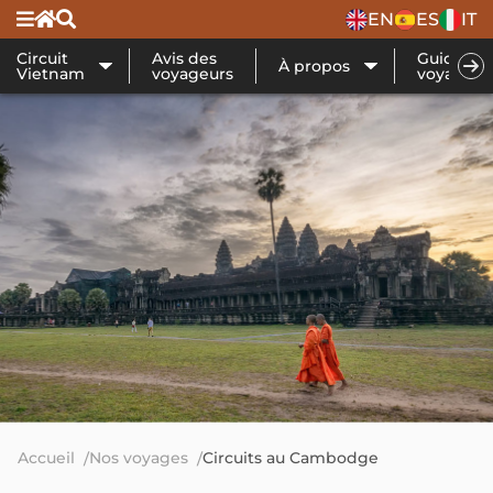
EN
ES
IT
Circuit
Avis des
Guide de
À propos
Vietnam
voyageurs
voyage
Accueil
Nos voyages
Circuits au Cambodge