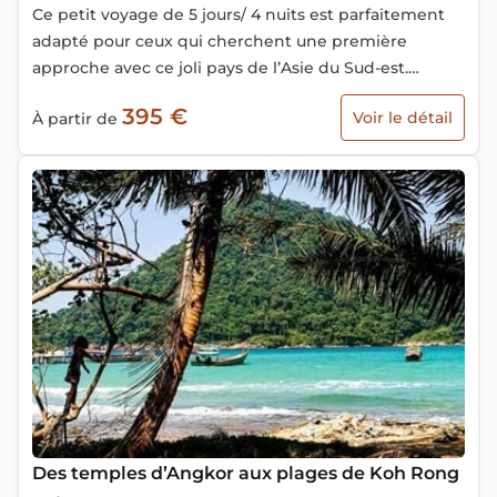
Ce petit voyage de 5 jours/ 4 nuits est parfaitement
adapté pour ceux qui cherchent une première
approche avec ce joli pays de l’Asie du Sud-est.
Découvrez la culture du Mékong, le fleuve qui
395 €
Voir le détail
À partir de
traverse les pays indochinois et sa population qui
peuple les deux rives.
Des temples d’Angkor aux plages de Koh Rong