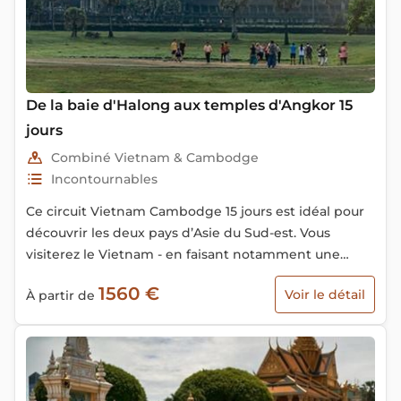
De la baie d'Halong aux temples d'Angkor 15
jours
Combiné Vietnam & Cambodge
Incontournables
Ce circuit Vietnam Cambodge 15 jours est idéal pour
découvrir les deux pays d’Asie du Sud-est. Vous
visiterez le Vietnam - en faisant notamment une
croisière dans la magnifique baie d’Halong - avant de
1560 €
Voir le détail
À partir de
vous rendre au Cambodge par la voie fluviale pour
visiter des spectaculaires temples d’Angkor.