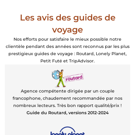
Beach Resort initialement proposé et remplacé par le
Beach Walk. En effet cet hotel est presque en bout de
Les avis des guides de
plage, d'ou tranquillité absolue alors que le Long Set
Beach est, certes plus central mais proche du ponton
voyage
d'arrivée des bateaux et du coup c'est plus bruyant.
Notre bugalow était top, le petit déjeuner excellent
Nos efforts pour satisfaire le mieux possible notre
clientèle pendant des années sont reconnus par les plus
prestigieux guides de voyage : Routard, Lonely Planet,
Petit Futé et TripAdvisor.
Agence compétente dirigée par un couple
francophone, chaudement recommandée par nos
nombreux lecteurs. Très bon rapport qualité/prix !
Guide du Routard, versions 2012-2024