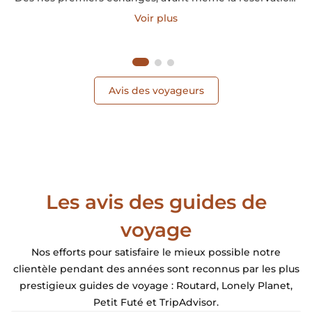
vous avez pris le temps d'écouter nos attentes, de
Voir plus
respecter notre budget et de nous proposer un itinéraire
parfaitement adapté à notre famille et à nos enfants.
Nous nous sommes tout de suite sentis en confiance.
Avis des voyageurs
Les avis des guides de
voyage
Nos efforts pour satisfaire le mieux possible notre
clientèle pendant des années sont reconnus par les plus
prestigieux guides de voyage : Routard, Lonely Planet,
Petit Futé et TripAdvisor.