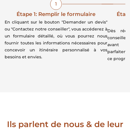
1
Étape 1: Remplir le formulaire
Étape
En cliquant sur le bouton "Demander un devis"
ou "Contactez notre conseiller", vous accéderez à
Dès réce
un formulaire détaillé, où vous pourrez nous
conseiller
fournir toutes les informations nécessaires pour
avant d
concevoir un itinéraire personnalisé à vos
parfaiteme
besoins et envies.
ce program
Ils parlent de nous & de leur