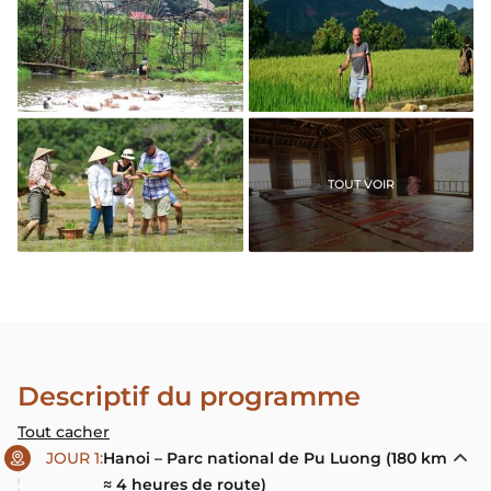
Roues d'eau - Pu Luong
Trekking Puluong
TOUT VOIR
Participation aux
Nuit chez l'habitant
travaux agricoles
ethnique
Descriptif du programme
Tout cacher
JOUR 1:
Hanoi – Parc national de Pu Luong (180 km
≈ 4 heures de route)