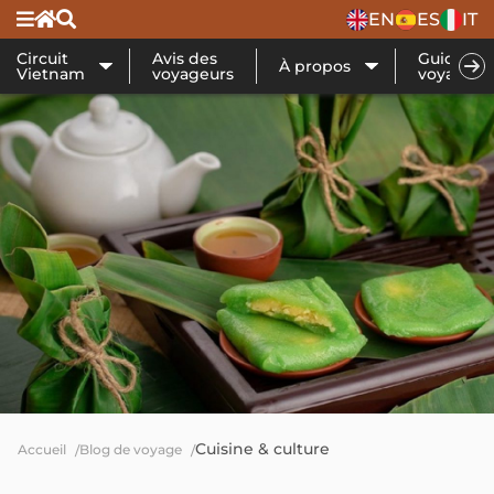
EN
ES
IT
Circuit
Avis des
Guide de
À propos
Vietnam
voyageurs
voyage
Cuisine & culture
Accueil
Blog de voyage