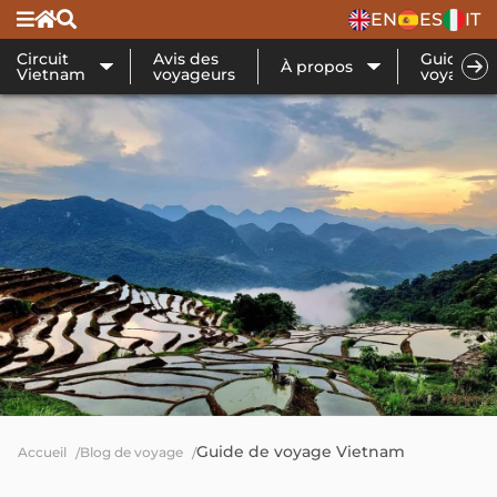
EN
ES
IT
Circuit
Avis des
Guide de
À propos
Vietnam
voyageurs
voyage
Guide de voyage Vietnam
Accueil
Blog de voyage