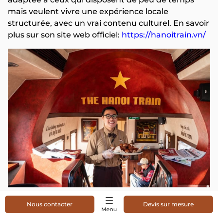
mais veulent vivre une expérience locale
structurée, avec un vrai contenu culturel. En savoir
plus sur son site web officiel:
https://hanoitrain.vn/
5. Comment choisir sa place dans
Nous contacter
Devis sur mesure