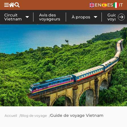
EN
ES
IT
Circuit
Avis des
Guide de
À propos
Vietnam
voyageurs
voyage
Guide de voyage Vietnam
Accueil
Blog de voyage