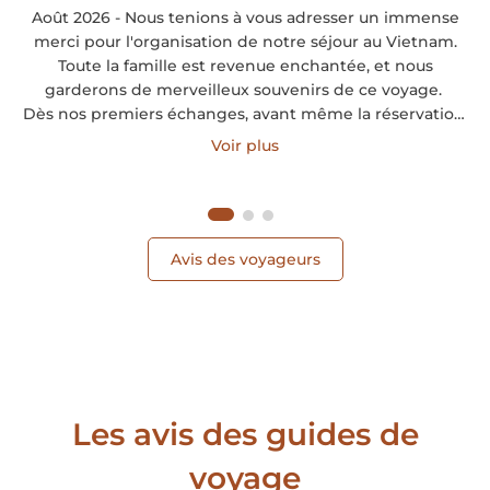
Août 2026 - Nous tenions à vous adresser un immense
merci pour l'organisation de notre séjour au Vietnam.
Toute la famille est revenue enchantée, et nous
garderons de merveilleux souvenirs de ce voyage.
Dès nos premiers échanges, avant même la réservation,
vous avez pris le temps d'écouter nos attentes, de
Voir plus
respecter notre budget et de nous proposer un itinéraire
parfaitement adapté à notre famille et à nos enfants.
Nous nous sommes tout de suite sentis en confiance.
Avis des voyageurs
Les avis des guides de
voyage