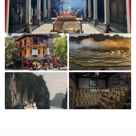
La pagode Thien Hau à Ho Chi Minh ville
Le vieux quartier d'Hanoi
La réserve naturelle Pu
Luong
TOUT VOIR
Croisière dans la baie
Le musée de la
d'Halong
médecine traditionnelle
à Ho Chi Minh ville