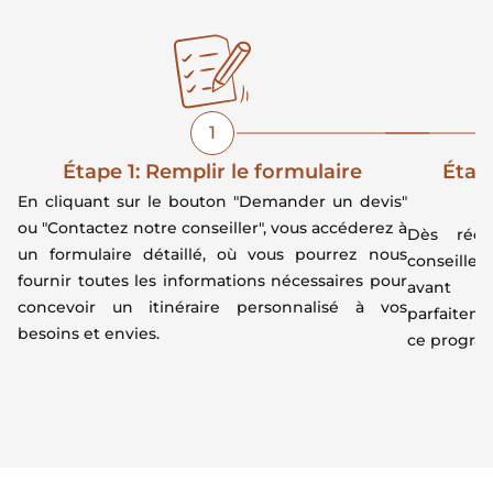
1
Étape 1: Remplir le formulaire
Étape
En cliquant sur le bouton "Demander un devis"
ou "Contactez notre conseiller", vous accéderez à
Dès réce
un formulaire détaillé, où vous pourrez nous
conseiller
fournir toutes les informations nécessaires pour
avant d
concevoir un itinéraire personnalisé à vos
parfaiteme
besoins et envies.
ce program