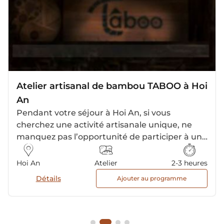
Atelier artisanal de bambou TABOO à Hoi
An
Pendant votre séjour à Hoi An, si vous
cherchez une activité artisanale unique, ne
manquez pas l’opportunité de participer à un
atelier de fabrication d’objets en bambou.
Situé en plein cœur de la campagne autour de
Hoi An
Atelier
2-3 heures
Hoi An, cet atelier vous invite à découvrir l’art
Détails
Ajouter au programme
traditionnel du bambou tout en créant vos
propres objets faits main. C'est une expérience
originale et créative, parfaite pour ceux qui
souhaitent rapporter un souvenir authentique