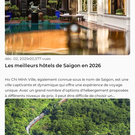
déc. 02, 2025
20,577 vues
Les meilleurs hôtels de Saigon en 2026
Ho Chi Minh Ville, également connue sous le nom de Saigon, est une
ville captivante et dynamique qui offre une expérience de voyage
unique. Avec un grand nombre d'options d'hébergement proposées
à différents niveaux de prix, il peut être difficile de choisir un
hébergement de qualité parmi les meilleurs hôtels de Saigon. Dans
cet article, nous avons rassemblé une liste soigneusement
sélectionnée des meilleurs hôtels de Saigon