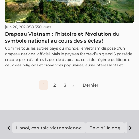
juin 26, 2026
58,350 vues
Drapeau Vietnam : l’histoire et l'évolution du
symbole national au cours des siècles !
Comme tous les autres pays du monde, le Vietnam dispose d'un
drapeau national officiel. Mais le pays en forme d’un grand S possède
encore plein d’autres types de drapeaux, celui du régime politique et
ceux des religions et croyances populaires, aussi intéressants et
curieux les uns que les autres. Découvrez dans cet article tous ces
drapeaux vietnamiens suivis de leurs origines et significations.
1
2
3
»
Dernier
Hanoï, capitale vietnamienne
Baie d’Halong
E vi