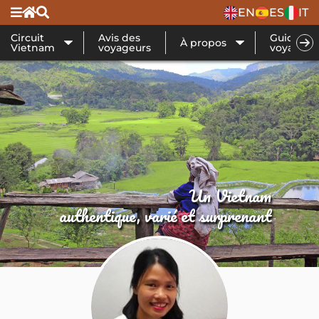
EN
ES
IT
Circuit
Avis des
Guide de
À propos
Vietnam
voyageurs
voyage
Un Vietnam
authentique, varié et surprenant