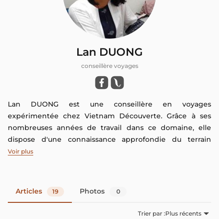
Lan DUONG
conseillère voyages
Lan DUONG est une conseillère en voyages
expérimentée chez Vietnam Découverte. Grâce à ses
nombreuses années de travail dans ce domaine, elle
dispose d'une connaissance approfondie du terrain
qu'elle aime partager avec vous à travers ses articles sur
Voir plus
ce blog. Si vous avez des questions, n'hésitez pas à les
poser dans les commentaires de cet article afin qu'elle
puisse y répondre directement
Articles
Photos
19
0
Trier par :
Plus récents