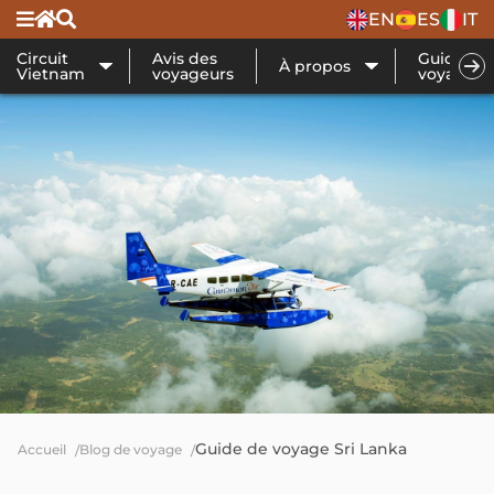
EN
ES
IT
Circuit
Avis des
Guide de
À propos
Vietnam
voyageurs
voyage
Guide de voyage Sri Lanka
Accueil
Blog de voyage