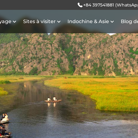
+84 397541881 (WhatsAp
oyage
Sites à visiter
Indochine & Asie
Blog d