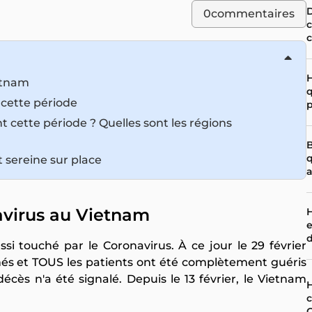
D
0
commentaires
c
c
H
ietnam
q
 cette période
p
t cette période ? Quelles sont les régions
B
q
t sereine sur place
a
navirus au Vietnam
H
e
d
i touché par le Coronavirus. À ce jour le 29 février
més et TOUS les patients ont été complètement guéris
écès n'a été signalé. Depuis le 13 février, le Vietnam
H
.
c