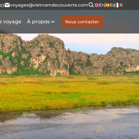
p)
voyages@vietnamdecouverte.com
En
Es
It
e voyage
À propos
Nous contacter