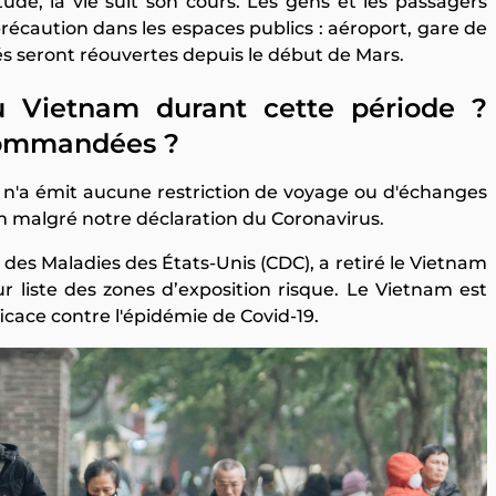
de, la vie suit son cours. Les gens et les passagers
aution dans les espaces publics : aéroport, gare de
tés seront réouvertes depuis le début de Mars.
au Vietnam durant cette période ?
ecommandées ?
 n'a émit aucune restriction de voyage ou d'échanges
malgré notre déclaration du Coronavirus.
 des Maladies des États-Unis (CDC), a retiré le Vietnam
 liste des zones d’exposition risque. Le Vietnam est
icace contre l'épidémie de Covid-19.