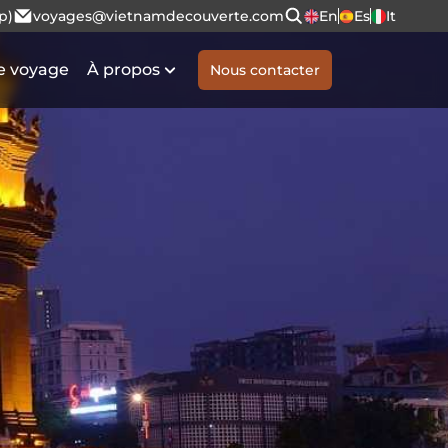
p)
voyages@vietnamdecouverte.com
En
Es
It
e voyage
À propos
Nous contacter