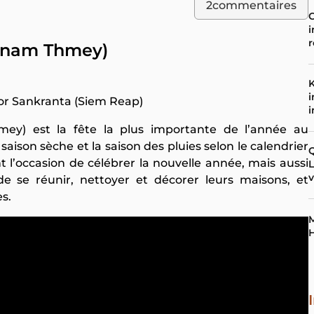
2
commentaires
i
r
Chnam Thmey)
i
r Sankranta (Siem Reap)
i
y) est la fête la plus importante de l’année au
saison sèche et la saison des pluies selon le calendrier
 l’occasion de célébrer la nouvelle année, mais aussi
v
de se réunir, nettoyer et décorer leurs maisons, et
es.
M