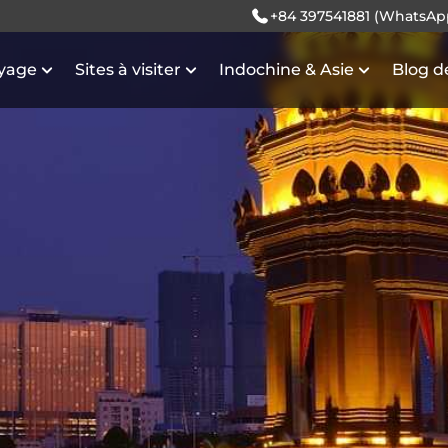
+84 397541881 (WhatsAp
oyage
Sites à visiter
Indochine & Asie
Blog d