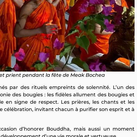
 et prient pendant la fête de Meak Bochea
més par des rituels empreints de solennité. L’un des
ie des bougies : les fidèles allument des bougies et
en signe de respect. Les prières, les chants et les
élébration, invitant chacun à purifier son esprit et à
casion d’honorer Bouddha, mais aussi un moment
 le développement d’une vie morale et vertueuse.