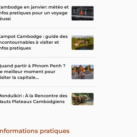
Cambodge en janvier: météo et
nfos pratiques pour un voyage
éussi
Kampot Cambodge : guide des
ncontournables à visiter et
nfos pratiques
Quand partir à Phnom Penh ?
Le meilleur moment pour
isiter la capitale
cambodgienne
ondulkiri : À la Rencontre des
Hauts Plateaux Cambodgiens
Informations pratiques