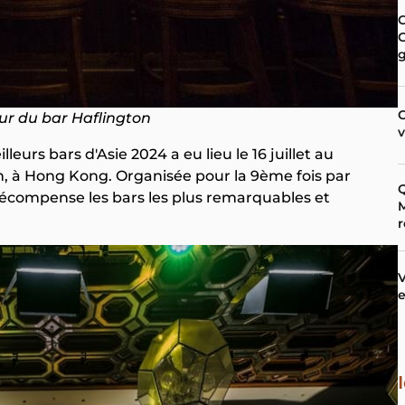
C
C
C
ieur du bar Haflington
eurs bars d'Asie 2024 a eu lieu le 16 juillet au
n, à Hong Kong. Organisée pour la 9ème fois par
Q
e récompense les bars les plus remarquables et
M
r
V
e