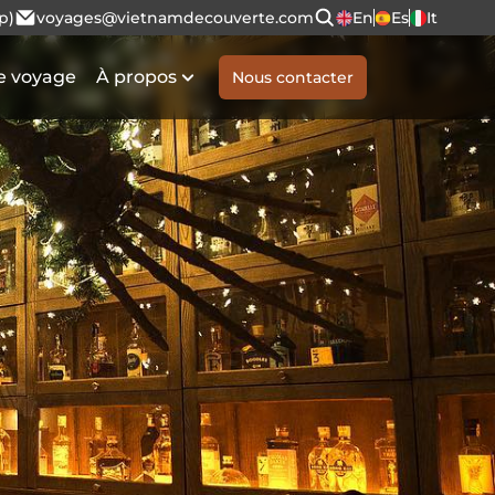
p)
voyages@vietnamdecouverte.com
En
Es
It
e voyage
À propos
Nous contacter