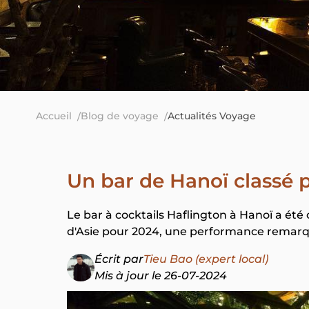
Accueil
Blog de voyage
Actualités Voyage
Un bar de Hanoï classé p
Le bar à cocktails Haflington à Hanoï a été
d'Asie pour 2024, une performance remarq
Écrit par
Tieu Bao (expert local)
Mis à jour le 26-07-2024