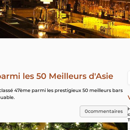
armi les 50 Meilleurs d'Asie
 classé 47ème parmi les prestigieux 50 meilleurs bars
uable.
H
0
commentaires
c
T