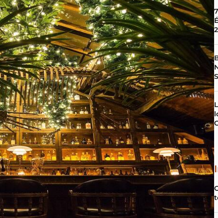
7
É
B
N
L
l
C
C
t