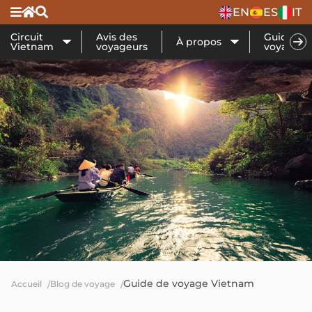
EN
ES
IT
Circuit
Avis des
Guide de
À propos
Vietnam
voyageurs
voyage
Guide de voyage Vietnam
Accueil
Blog de voyage