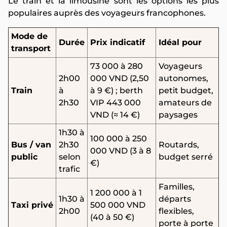
Le train et la limousine sont les options les plus
populaires auprès des voyageurs francophones.
Mode de
Durée
Prix indicatif
Idéal pour
transport
73 000 à 280
Voyageurs
2h00
000 VND (2,50
autonomes,
Train
à
à 9 €) ; berth
petit budget,
2h30
VIP 443 000
amateurs de
VND (≈ 14 €)
paysages
1h30 à
100 000 à 250
Bus / van
2h30
Routards,
000 VND (3 à 8
public
selon
budget serré
€)
trafic
Familles,
1 200 000 à 1
1h30 à
départs
Taxi privé
500 000 VND
2h00
flexibles,
(40 à 50 €)
porte à porte