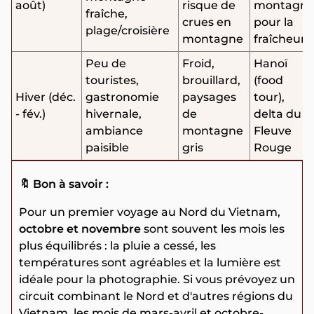
août)
risque de
montagn
fraîche,
crues en
pour la
plage/croisière
montagne
fraîcheur
Peu de
Froid,
Hanoï
touristes,
brouillard,
(food
Hiver (déc.
gastronomie
paysages
tour),
- fév.)
hivernale,
de
delta du
ambiance
montagne
Fleuve
paisible
gris
Rouge
🔖 Bon à savoir :
Pour un premier voyage au Nord du Vietnam,
octobre et novembre
sont souvent les mois les
plus équilibrés : la pluie a cessé, les
températures sont agréables et la lumière est
idéale pour la photographie. Si vous prévoyez un
circuit combinant le Nord et d'autres régions du
Vietnam, les mois de mars-avril et octobre-