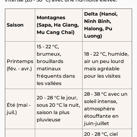
Delta (Hanoï,
Montagnes
Ninh Binh,
Saison
(Sapa, Ha Giang,
Halong, Pu
Mu Cang Chai)
Luong)
15 - 22 °C,
brumeux,
18 - 22 °C, humide,
Printemps
brouillards
air un peu lourd
(fév. - avr.)
matinaux
mais agréable
fréquents dans
pour les visites
les vallées
28 - 38 °C avec un
20 - 28 °C le jour,
soleil intense,
Été (mai -
sous 20 °C la nuit,
atmosphère
juil.)
saison la plus
étouffante en
pluvieuse
juin-juillet
20 - 28 °C, ciel