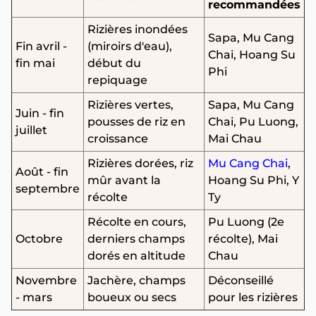
recommandées
Rizières inondées
Sapa, Mu Cang
Fin avril -
(miroirs d'eau),
Chai, Hoang Su
fin mai
début du
Phi
repiquage
Rizières vertes,
Sapa, Mu Cang
Juin - fin
pousses de riz en
Chai, Pu Luong,
juillet
croissance
Mai Chau
Rizières dorées, riz
Mu Cang Chai
,
Août - fin
mûr avant la
Hoang Su Phi, Y
septembre
récolte
Ty
Récolte en cours,
Pu Luong (2e
Octobre
derniers champs
récolte), Mai
dorés en altitude
Chau
Novembre
Jachère, champs
Déconseillé
- mars
boueux ou secs
pour les rizières