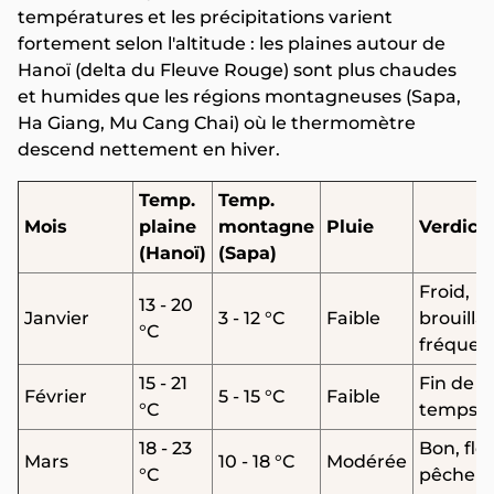
températures et les précipitations varient
fortement selon l'altitude : les plaines autour de
Hanoï (delta du Fleuve Rouge) sont plus chaudes
et humides que les régions montagneuses (Sapa,
Ha Giang, Mu Cang Chai) où le thermomètre
descend nettement en hiver.
Temp.
Temp.
Mois
plaine
montagne
Pluie
Verdict
(Hanoï)
(Sapa)
Froid,
13 - 20
Janvier
3 - 12 °C
Faible
brouilla
°C
fréquen
15 - 21
Fin de l'
Février
5 - 15 °C
Faible
°C
temps v
18 - 23
Bon, fle
Mars
10 - 18 °C
Modérée
°C
pêcher/