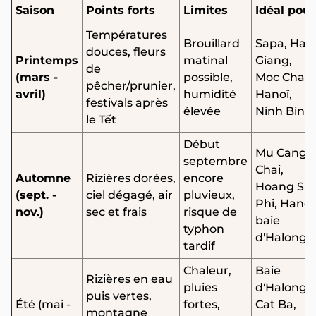
Saison
Points forts
Limites
Idéal pour
Températures
Brouillard
Sapa, Ha
douces, fleurs
Printemps
matinal
Giang,
de
(mars -
possible,
Moc Chau,
pêcher/prunier,
avril)
humidité
Hanoï,
festivals après
élevée
Ninh Binh
le Tết
Début
Mu Cang
septembre
Chai,
Automne
Rizières dorées,
encore
Hoang Su
(sept. -
ciel dégagé, air
pluvieux,
Phi, Hanoï
nov.)
sec et frais
risque de
baie
typhon
d'Halong
tardif
Chaleur,
Baie
Rizières en eau
pluies
d'Halong,
puis vertes,
Été (mai -
fortes,
Cat Ba,
montagne