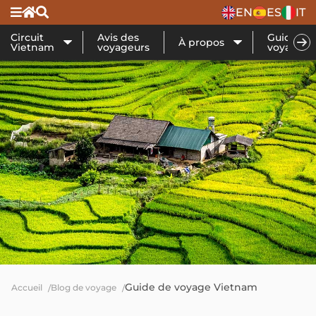
EN
ES
IT
Circuit
Avis des
Guide de
À propos
Vietnam
voyageurs
voyage
Guide de voyage Vietnam
Accueil
Blog de voyage