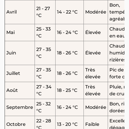
Bon,
21 - 27
Avril
14 - 22 °C
Modérée
tempéra
°C
agréabl
25 - 33
Chaud, r
Mai
16 - 24 °C
Élevée
°C
en eau
Chaud e
27 - 35
Juin
18 - 26 °C
Élevée
humide,
°C
rizières 
27 - 35
Très
Pic de pl
Juillet
18 - 26 °C
°C
élevée
forte ch
27 - 34
Très
Pluie, r
Août
18 - 25 °C
°C
élevée
de crue
25 - 32
Bon, riz
Septembre
16 - 24 °C
Modérée
°C
dorées
22 - 28
Excellent
Octobre
13 - 20 °C
Faible
°C
dégagé