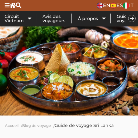
EN
ES
IT
Circuit
Avis des
Guide de
À propos
Vietnam
voyageurs
voyage
Guide de voyage Sri Lanka
Accueil
Blog de voyage