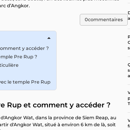
arc d’Angkor.
D
0
commentaires
s
 comment y accéder ?
temple Pre Rup ?
iculière
s
 avec le temple Pre Rup
p
Pre Rup et comment y accéder ?
T
 d'Angkor Wat, dans la province de Siem Reap, au
ir d'Angkor Wat, situé à environ 6 km de là, soit
f