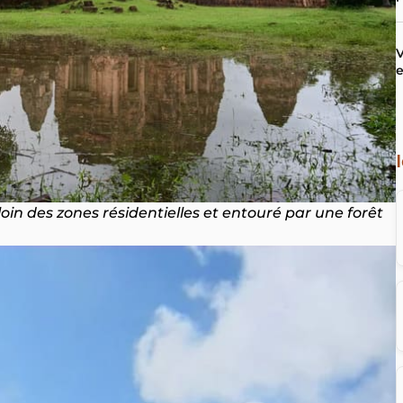
V
e
 loin des zones résidentielles et entouré par une forêt