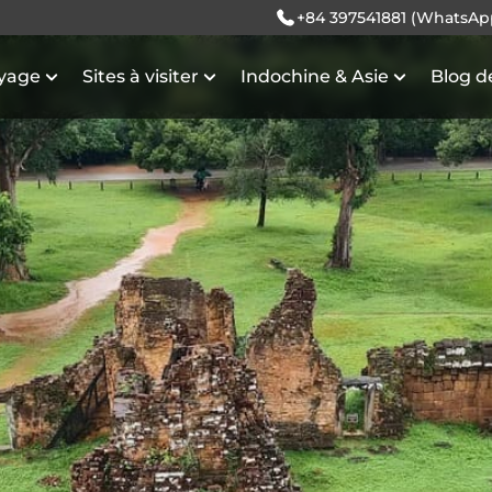
+84 397541881 (WhatsAp
oyage
Sites à visiter
Indochine & Asie
Blog d