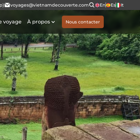
p)
voyages@vietnamdecouverte.com
En
Es
It
e voyage
À propos
Nous contacter