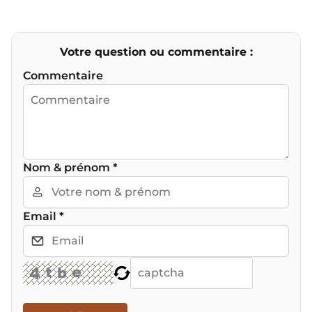
expérience immersive et
créa
émotionnelle, fusionnant
[lire plus]
souhai
harmonieusement culture ancienne
authentiq
Votre question ou commentaire :
et art moderne.
plongean
Commentaire
Nom & prénom
*
Email
*