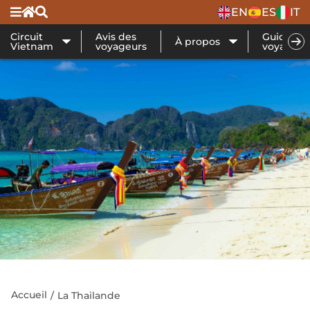
EN
ES
IT
Circuit
Avis des
Guide de
À propos
Vietnam
voyageurs
voyage
Accueil
La Thailande