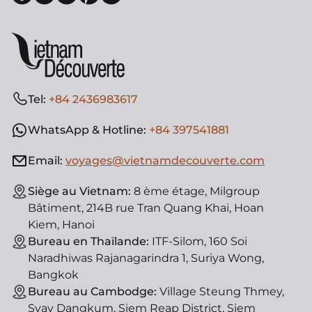
Tel:
+84 2436983617
WhatsApp & Hotline:
+84 397541881
Email:
voyages@vietnamdecouverte.com
Siège au Vietnam:
8 ème étage, Milgroup
Bâtiment, 214B rue Tran Quang Khai, Hoan
Kiem, Hanoi
Bureau en Thaïlande:
ITF-Silom, 160 Soi
Naradhiwas Rajanagarindra 1, Suriya Wong,
Bangkok
Bureau au Cambodge:
Village Steung Thmey,
Svay Dangkum, Siem Reap District, Siem