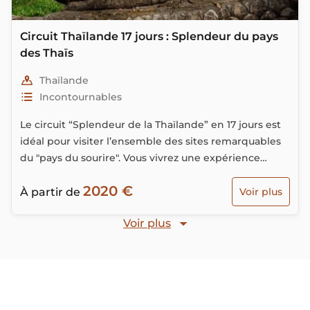
Circuit Thaïlande 17 jours : Splendeur du pays
des Thaïs
Thaïlande
Incontournables
Le circuit “Splendeur de la Thaïlande” en 17 jours est
idéal pour visiter l’ensemble des sites remarquables
du "pays du sourire". Vous vivrez une expérience
unique en immersion totale avec la culture
2020 €
Thaïlandaise...
À partir de
Voir plus
Voir plus