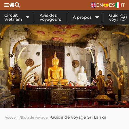
EN
ES
IT
Circuit
Avis des
Guide de
À propos
Vietnam
voyageurs
voyage
Guide de voyage Sri Lanka
Accueil
Blog de voyage