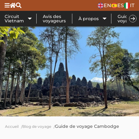
EN
ES
IT
Circuit
Avis des
Guide de
À propos
Vietnam
voyageurs
voyage
Guide de voyage Cambodge
Accueil
Blog de voyage