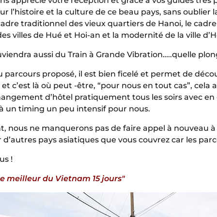
s apprécié votre réception et grâce à vos guides très 
sur l’histoire et la culture de ce beau pays, sans oublier
cadre traditionnel des vieux quartiers de Hanoi, le cadre
s villes de Hué et Hoi-an et la modernité de la ville d’
viendra aussi du Train à Grande Vibration…..quelle plo
 parcours proposé, il est bien ficelé et permet de déc
t c’est là où peut -être, “pour nous en tout cas”, cela
angement d’hôtel pratiquement tous les soirs avec en co
ilà un timing un peu intensif pour nous.
t, nous ne manquerons pas de faire appel à nouveau à 
 d’autres pays asiatiques que vous couvrez car les parco
us !
e meilleur du Vietnam 15 jours"