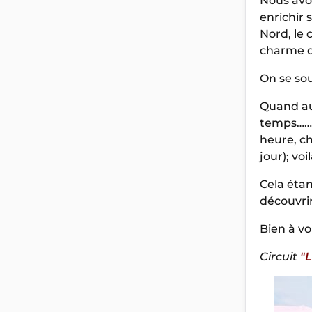
Nous avon
enrichir 
Nord, le 
charme de
On se sou
Quand au
temps…… e
heure, ch
jour); vo
Cela étan
découvrir
Bien à vo
Circuit
"L