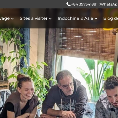
+84 397541881 (WhatsAp
oyage
Sites à visiter
Indochine & Asie
Blog d