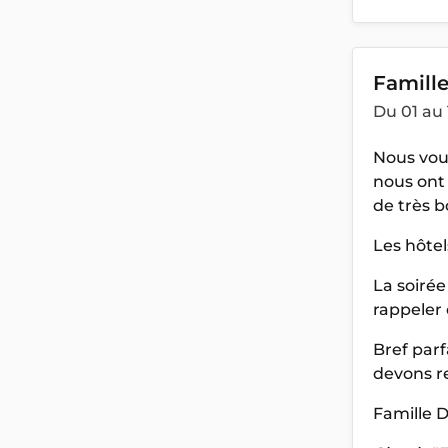
Famill
Du 01 au 
Nous vous
nous ont
de très 
Les hôtel
La soirée
rappeler 
Bref parf
devons re
Famille