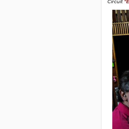
Circuit
"E