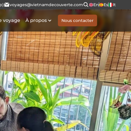
p)
voyages@vietnamdecouverte.com
En
Es
It
e voyage
À propos
Nous contacter