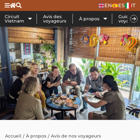
EN
ES
IT
Circuit
Avis des
Guide de
À propos
Vietnam
voyageurs
voyage
Accueil
À propos
Avis de nos voyageurs