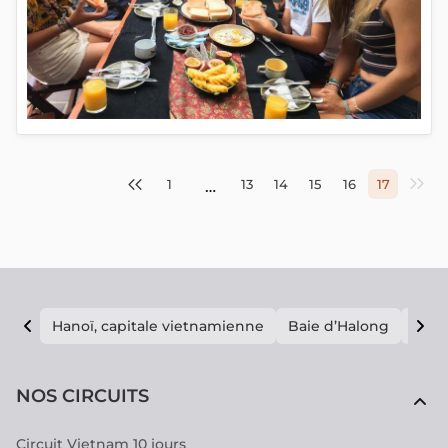
1
13
14
15
16
17
…
Hanoï, capitale vietnamienne
Baie d’Halong
E vi
NOS CIRCUITS
Circuit Vietnam 10 jours