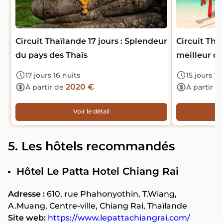
Circuit Thaïlande 17 jours : Splendeur
Circuit Thai
du pays des Thaïs
meilleur de
17 jours 16 nuits
15 jours 14
2020 €
À partir de
À partir d
Voir le détail
5. Les hôtels recommandés
Hôtel Le Patta Hotel Chiang Rai
Adresse :
610, rue Phahonyothin, T.Wiang,
A.Muang, Centre-ville, Chiang Rai, Thaïlande
Site web:
https://www.lepattachiangrai.com/