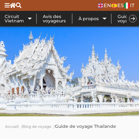
EN
ES
IT
Circuit
Avis des
Guide de
À propos
Vietnam
voyageurs
voyage
Guide de voyage Thaïlande
Accueil
Blog de voyage