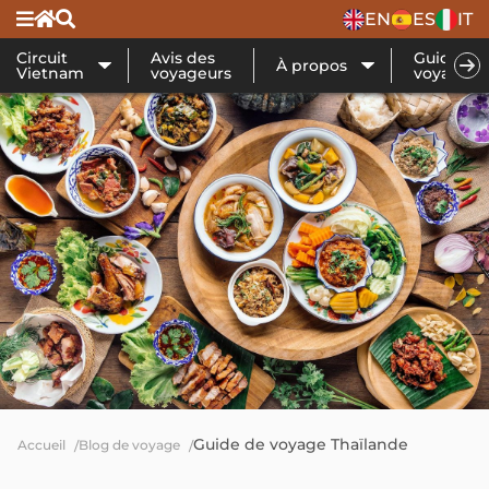
EN
ES
IT
Circuit
Avis des
Guide de
À propos
Vietnam
voyageurs
voyage
Guide de voyage Thaïlande
Accueil
Blog de voyage