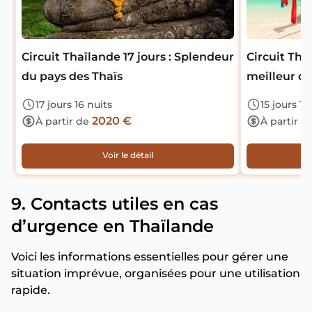
Circuit Thaïlande 17 jours : Splendeur
Circuit Thai
du pays des Thaïs
meilleur de
17 jours 16 nuits
15 jours 14
2020 €
À partir de
À partir d
Voir le détail
9. Contacts utiles en cas
d’urgence en Thaïlande
Voici les informations essentielles pour gérer une
situation imprévue, organisées pour une utilisation
rapide.