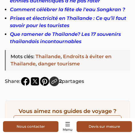
ethnies authentiques à ne pas rater
Comment célébrer la fête de l'eau Songkran ?
Prises et électricité en Thaïlande : Ce qu’il faut
savoir pour les touristes
Que ramener de Thaïlande? Les 17 souvenirs
thailandais incontournables
Mots clés
:
Thailande
,
Endroits à éviter en
Thaïlande
,
danger tourisme
Share:
2
partages
Vous aimez nos guides de voyage ?
Ajoutez-nous comme source de confiance
Nous contacter
Devis sur mesure