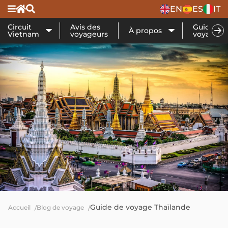
EN
ES
IT
Circuit
Avis des
Guide de
À propos
Vietnam
voyageurs
voyage
Guide de voyage Thaïlande
Accueil
Blog de voyage