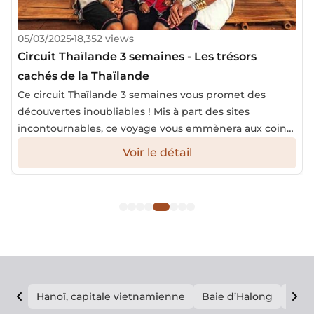
05/03/2025
18,352 views
Circuit Thaïlande 3 semaines - Les trésors
cachés de la Thaïlande
Ce circuit Thaïlande 3 semaines vous promet des
découvertes inoubliables ! Mis à part des sites
incontournables, ce voyage vous emmènera aux coins
méconnus du pays. Préparez-vous à vous immerger
Voir le détail
dans une nature luxuriante et à explorer des sites
historiques emblématiques.
Hanoï, capitale vietnamienne
Baie d’Halong
E vi