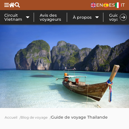
EN
ES
IT
Circuit
Avis des
Guide de
À propos
Vietnam
voyageurs
voyage
Guide de voyage Thaïlande
Accueil
Blog de voyage