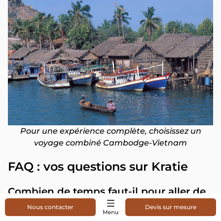
Pour une expérience complète, choisissez un
voyage combiné Cambodge-Vietnam
FAQ : vos questions sur Kratie
Combien de temps faut-il pour aller de
Phnom Penh à Kratie ?
Nous contacter
Devis sur mesure