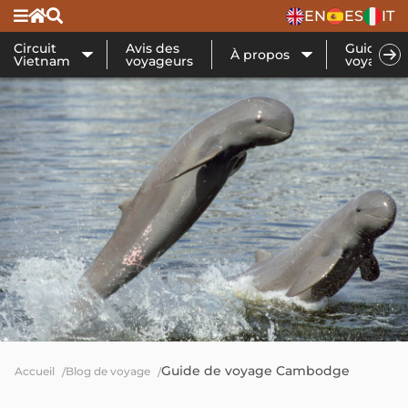
EN
ES
IT
Circuit
Avis des
Guide de
À propos
Vietnam
voyageurs
voyage
Guide de voyage Cambodge
Accueil
Blog de voyage