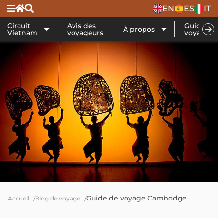
EN
ES
IT
Circuit
Avis des
Guide de
À propos
Vietnam
voyageurs
voyage
Guide de voyage Cambodge
Accueil
Blog de voyage