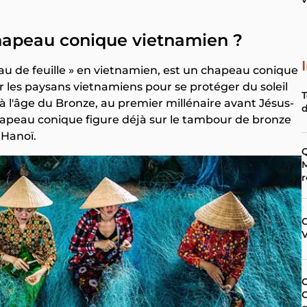
 chapeau conique vietnamien ?
peau de feuille » en vietnamien, est un chapeau conique
é par les paysans vietnamiens pour se protéger du soleil
T
 l'âge du Bronze, au premier millénaire avant Jésus-
d
 chapeau conique figure déjà sur le tambour de bronze
 Hanoï.
Q
M
r
C
C