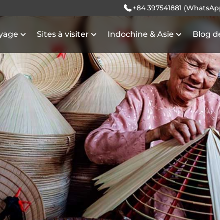
+84 397541881 (WhatsAp
oyage
Sites à visiter
Indochine & Asie
Blog d