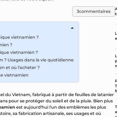
A
3
commentaires
t
L
nique vietnamien ?
e
mien ?
ique vietnamien ?
L
m ? Usages dans la vie quotidienne
p
n et où l'acheter ?
que vietnamien
P
T
f
l du Vietnam, fabriqué à partir de feuilles de latanier
ans pour se protéger du soleil et de la pluie. Bien plus
T
tnamien
est aujourd'hui l'un des emblèmes les plus
a
oire, sa fabrication artisanale, ses usages et où