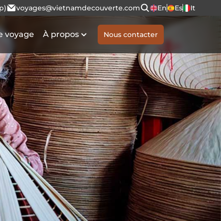
p)
voyages@vietnamdecouverte.com
En
Es
It
e voyage
À propos
Nous contacter