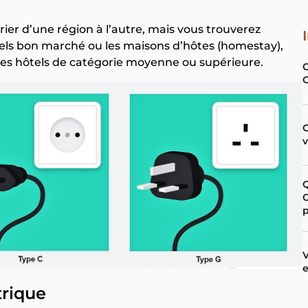
ier d’une région à l’autre, mais vous trouverez
tels bon marché ou les maisons d’hôtes (homestay),
 les hôtels de catégorie moyenne ou supérieure.
C
G
p
V
e
trique