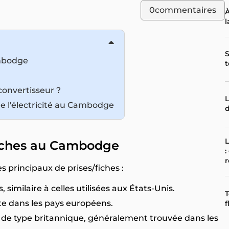
0
commentaires
À
l
S
ambodge
t
convertisseur ?
L
n de l'électricité au Cambodge
d
L
 fiches au Cambodge
:
r
 principaux de prises/fiches :
, similaire à celles utilisées aux États-Unis.
T
nte dans les pays européens.
f
s, de type britannique, généralement trouvée dans les