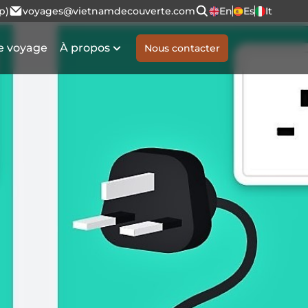
p)
voyages@vietnamdecouverte.com
En
Es
It
e voyage
À propos
Nous contacter