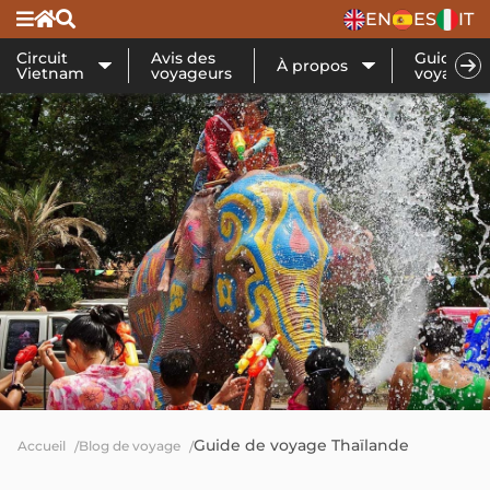
EN
ES
IT
Circuit
Avis des
Guide de
À propos
Vietnam
voyageurs
voyage
Guide de voyage Thaïlande
Accueil
Blog de voyage