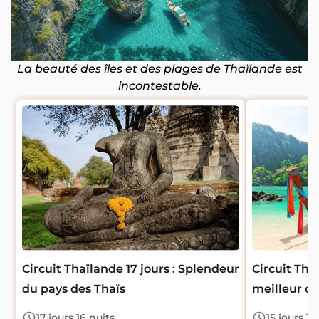
La beauté des îles et des plages de Thaïlande est
incontestable.
Circuit Thaïlande 17 jours : Splendeur
Circuit Thai
du pays des Thaïs
meilleur de
17 jours 16 nuits
15 jours 14