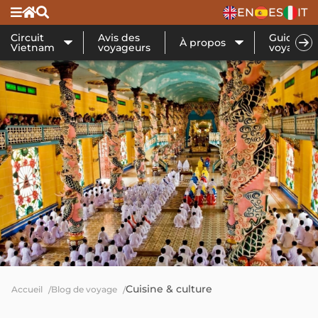
EN
ES
IT
Circuit
Avis des
Guide de
À propos
Vietnam
voyageurs
voyage
Cuisine & culture
Accueil
Blog de voyage