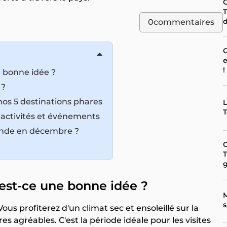
C
T
d
0
commentaires
C
e
!
 bonne idée ?
 ?
nos 5 destinations phares
L
T
: activités et événements
ande en décembre ?
O
est-ce une bonne idée ?
M
s
ous profiterez d'un climat sec et ensoleillé sur la
s agréables. C'est la période idéale pour les visites