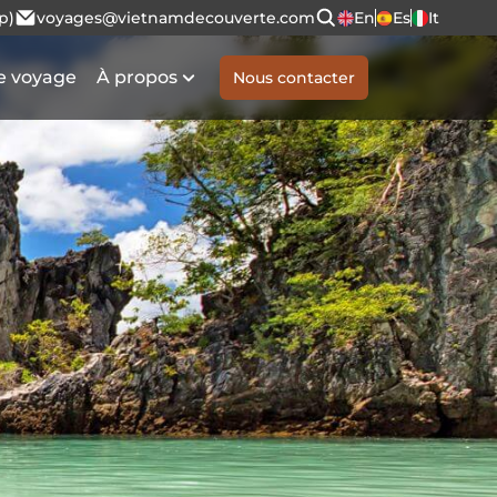
p)
voyages@vietnamdecouverte.com
En
Es
It
e voyage
À propos
Nous contacter