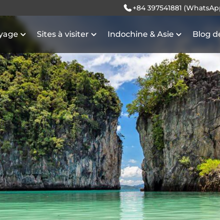
+84 397541881 (WhatsAp
oyage
Sites à visiter
Indochine & Asie
Blog d