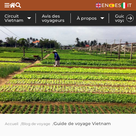
EN
ES
IT
Circuit
Avis des
Guide de
À propos
Vietnam
voyageurs
voyage
Guide de voyage Vietnam
Accueil
Blog de voyage