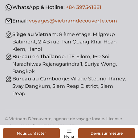
WhatsApp & Hotline:
+84 397541881
Email:
voyages@vietnamdecouverte.com
Siège au Vietnam:
8 ème étage, Milgroup
Bâtiment, 214B rue Tran Quang Khai, Hoan
Kiem, Hanoi
Bureau en Thaïlande:
ITF-Silom, 160 Soi
Naradhiwas Rajanagarindra 1, Suriya Wong,
Bangkok
Bureau au Cambodge:
Village Steung Thmey,
Svay Dangkum, Siem Reap District, Siem
Reap
© Vietnam Découverte, agence de voyage locale. License
d'état : 01-182/2014/TCDL-GPLHQT
Nous contacter
Devis sur mesure