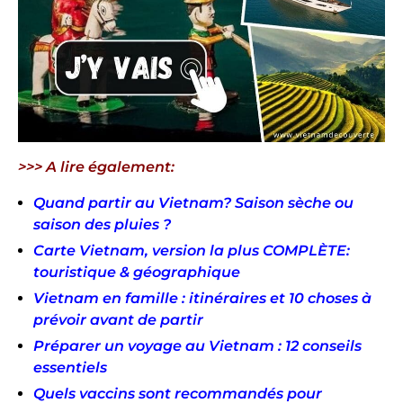
>>> A lire également:
Quand partir au Vietnam? Saison sèche ou
saison des pluies ?
Carte Vietnam, version la plus COMPLÈTE:
touristique & géographique
Vietnam en famille : itinéraires et 10 choses à
prévoir avant de partir
Préparer un voyage au Vietnam : 12 conseils
essentiels
Quels vaccins sont recommandés pour