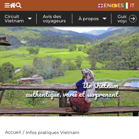
EN
ES
IT
Circuit
Avis des
Guide de
À propos
Vietnam
voyageurs
voyage
Un Vietnam
authentique, varié et surprenant
Accueil
Infos pratiques Vietnam