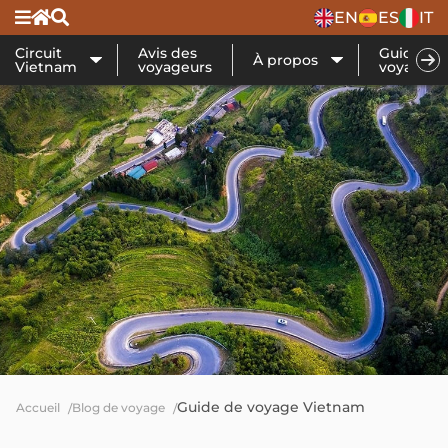
EN
ES
IT
Circuit
Avis des
Guide de
À propos
Vietnam
voyageurs
voyage
Guide de voyage Vietnam
Accueil
Blog de voyage