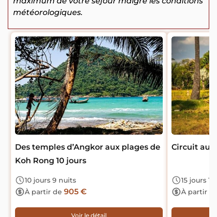
maximum de votre séjour malgré les conditions
météorologiques.
Des temples d’Angkor aux plages de
Circuit au 
Koh Rong 10 jours
10 jours 9 nuits
15 jours 14
905 €
À partir de
À partir d
Voir le détail