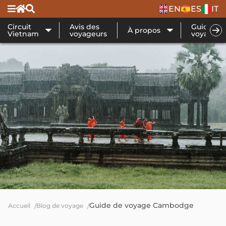
EN
ES
IT
Circuit
Avis des
Guide de
À propos
Vietnam
voyageurs
voyage
Guide de voyage Cambodge
Accueil
Blog de voyage