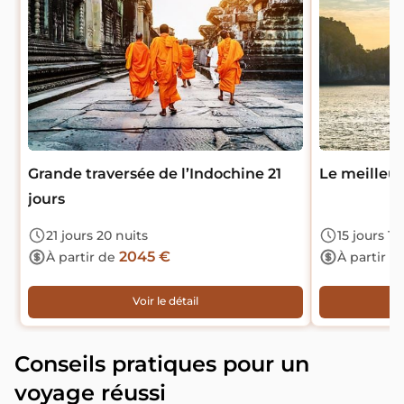
Grande traversée de l’Indochine 21
Le meilleur
jours
21 jours 20 nuits
15 jours 14
2045 €
À partir de
À partir d
Voir le détail
Conseils pratiques pour un
voyage réussi