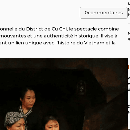
0
commentaires
H
onnelle du District de Cu Chi, le spectacle combine
M
mouvantes et une authenticité historique. Il vise à
q
éant un lien unique avec l’histoire du Vietnam et la
c
d
C
t