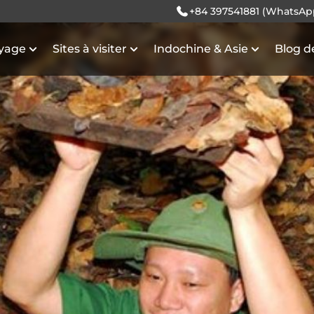
+84 397541881 (WhatsAp
oyage
Sites à visiter
Indochine & Asie
Blog d