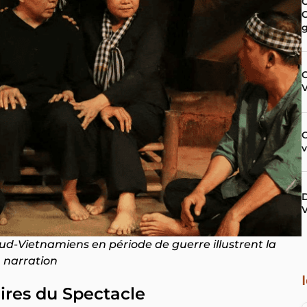
C
C
C
D
V
ud-Vietnamiens en période de guerre illustrent la
narration
ires du Spectacle