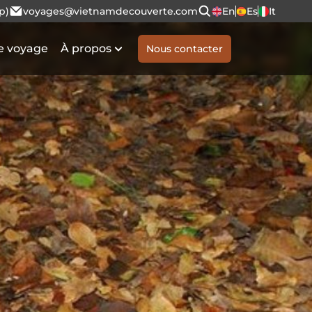
p)
voyages@vietnamdecouverte.com
En
Es
It
e voyage
À propos
Nous contacter