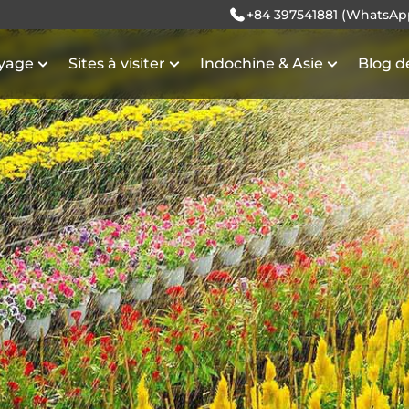
+84 397541881 (WhatsAp
oyage
Sites à visiter
Indochine & Asie
Blog d