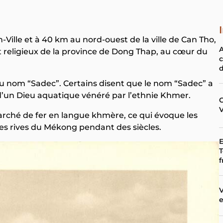
Ville et à 40 km au nord-ouest de la ville de Can Tho,
t religieux de la province de Dong Thap, au cœur du
c
d
e du nom “Sadec”. Certains disent que le nom “Sadec” a
 d’un Dieu aquatique vénéré par l’ethnie Khmer.
arché de fer en langue khmère, ce qui évoque les
es rives du Mékong pendant des siècles.
E
T
f
V
e