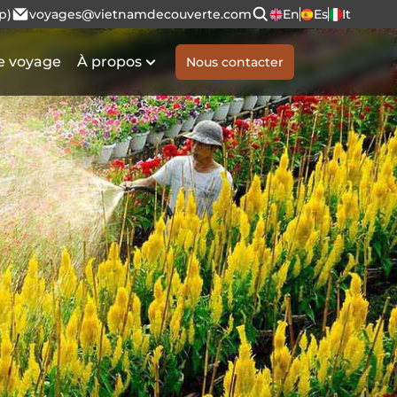
p)
voyages@vietnamdecouverte.com
En
Es
It
e voyage
À propos
Nous contacter