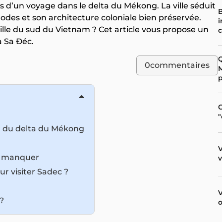
 d’un voyage dans le delta du Mékong. La ville séduit
B
godes et son architecture coloniale bien préservée.
ille du sud du Vietnam ? Cet article vous propose un
c
à Sa Đéc.
Q
0
commentaires
p
C
"
r du delta du Mékong
V
as manquer
ur visiter Sadec ?
V
?
o