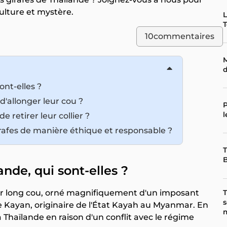
culture et mystère.
L
T
10
commentaires
M
d
ont-elles ?
'allonger leur cou ?
P
l
e retirer leur collier ?
afes de manière éthique et responsable ?
T
nde, qui sont-elles ?
r long cou, orné magnifiquement d'un imposant
T
s
hnie Kayan, originaire de l'État Kayah au Myanmar. En
m
la Thaïlande en raison d'un conflit avec le régime