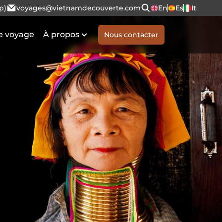
p)
voyages@vietnamdecouverte.com
En
Es
It
e voyage
À propos
Nous contacter