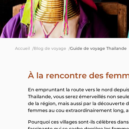
Accueil
Blog de voyage
Guide de voyage Thaïlande
À la rencontre des femm
En empruntant la route vers le nord depuis
Thaïlande, vous serez émerveillés non s
de la région, mais aussi par la découverte 
femmes au cou extraordinairement long, 
Pourquoi ces villages sont-ils célèbres dans 
fascinante qui se cache derrière les femme