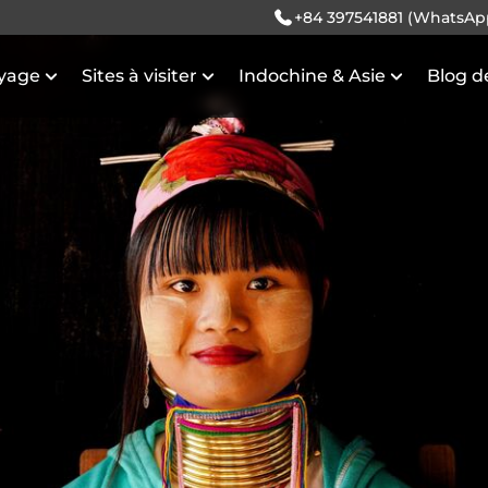
+84 397541881 (WhatsAp
oyage
Sites à visiter
Indochine & Asie
Blog d