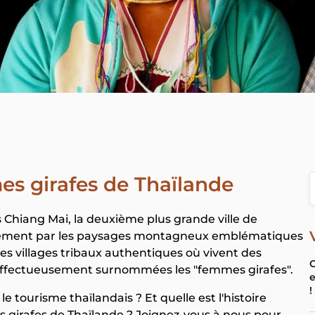
es girafes de Thaïlande
 Chiang Mai, la deuxième plus grande ville de
eulement par les paysages montagneux emblématiques
des villages tribaux authentiques où vivent des
C
affectueusement surnommées les "femmes girafes".
e
!
le tourisme thaïlandais ? Et quelle est l'histoire
s girafes de Thaïlande ? Joignez-vous à nous pour