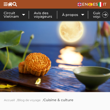
EN
ES
IT
Circuit
Avis des
Guide de
À propos
Vietnam
voyageurs
voyage
Cuisine & culture
Accueil
Blog de voyage