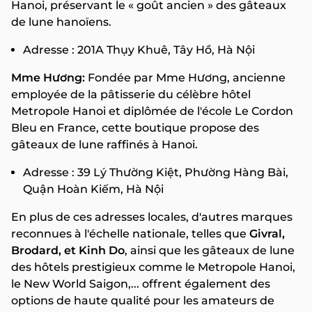
Hanoi, préservant le « goût ancien » des gâteaux
de lune hanoïens.
Adresse : 201A Thụy Khuê, Tây Hồ, Hà Nội
Mme Hương:
Fondée par Mme Hương, ancienne
employée de la pâtisserie du célèbre hôtel
Metropole Hanoi et diplômée de l'école Le Cordon
Bleu en France, cette boutique propose des
gâteaux de lune raffinés à Hanoi.
Adresse : 39 Lý Thường Kiệt, Phường Hàng Bài,
Quận Hoàn Kiếm, Hà Nội
En plus de ces adresses locales, d'autres marques
reconnues à l'échelle nationale, telles que
Givral,
Brodard, et Kinh Do
, ainsi que les gâteaux de lune
des hôtels prestigieux comme le Metropole Hanoi,
le New World Saigon,... offrent également des
options de haute qualité pour les amateurs de