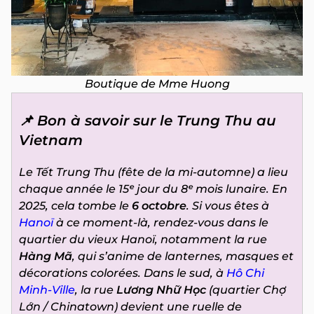
Boutique de Mme Huong
📌 Bon à savoir sur le Trung Thu au
Vietnam
Le Tết Trung Thu (fête de la mi-automne) a lieu
chaque année le 15ᵉ jour du 8ᵉ mois lunaire. En
2025, cela tombe le
6 octobre
. Si vous êtes à
Hanoï
à ce moment-là, rendez-vous dans le
quartier du vieux Hanoï, notamment la rue
Hàng Mã
, qui s’anime de lanternes, masques et
décorations colorées. Dans le sud, à
Hô Chi
Minh-Ville
, la rue
Lương Nhữ Học
(quartier Chợ
Lớn / Chinatown) devient une ruelle de