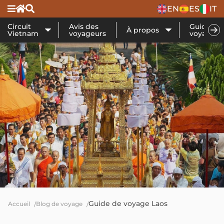
EN
ES
IT
Circuit
Avis des
Guide de
À propos
Vietnam
voyageurs
voyage
Guide de voyage Laos
Accueil
Blog de voyage