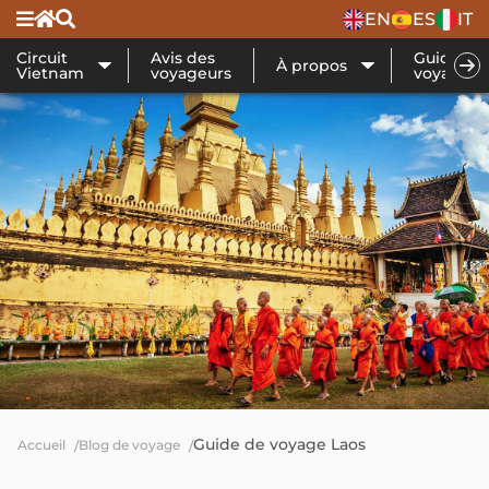
EN
ES
IT
Circuit
Avis des
Guide de
À propos
Vietnam
voyageurs
voyage
Guide de voyage Laos
Accueil
Blog de voyage