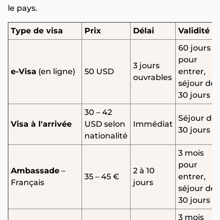
le pays.
Type de visa
Prix
Délai
Validité
60 jours
pour
3 jours
e-Visa
(en ligne)
50 USD
entrer,
ouvrables
séjour de
30 jours
30 – 42
Séjour de
Visa à l'arrivée
USD selon
Immédiat
30 jours
nationalité
3 mois
pour
Ambassade
–
2 à 10
35 – 45 €
entrer,
Français
jours
séjour de
30 jours
3 mois