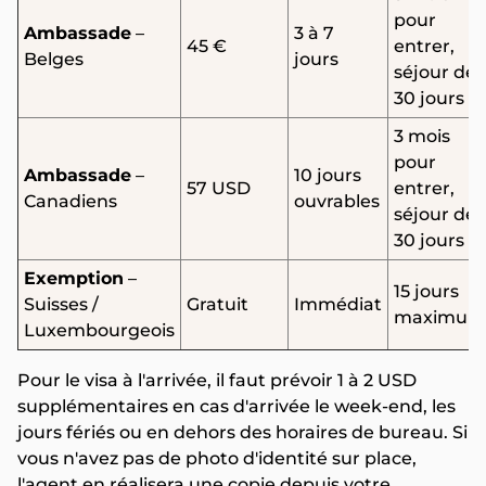
pour
Ambassade
–
3 à 7
45 €
entrer,
Belges
jours
séjour de
30 jours
3 mois
pour
Ambassade
–
10 jours
57 USD
entrer,
Canadiens
ouvrables
séjour de
30 jours
Exemption
–
15 jours
Suisses /
Gratuit
Immédiat
maximum
Luxembourgeois
Pour le visa à l'arrivée, il faut prévoir 1 à 2 USD
supplémentaires en cas d'arrivée le week-end, les
jours fériés ou en dehors des horaires de bureau. Si
vous n'avez pas de photo d'identité sur place,
l'agent en réalisera une copie depuis votre