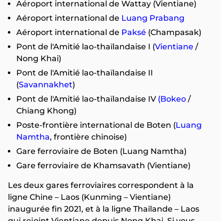
Aéroport international de Wattay (Vientiane)
Aéroport international de
Luang Prabang
Aéroport international de
Paksé
(Champasak)
Pont de l'Amitié lao-thaïlandaise I (
Vientiane
/
Nong Khai)
Pont de l'Amitié lao-thaïlandaise II
(
Savannakhet
)
Pont de l'Amitié lao-thaïlandaise IV
(Bokeo
/
Chiang Khong)
Poste-frontière international de Boten (
Luang
Namtha
, frontière chinoise)
Gare ferroviaire de Boten (Luang Namtha)
Gare ferroviaire de Khamsavath (Vientiane)
Les deux gares ferroviaires correspondent à la
ligne Chine – Laos (Kunming – Vientiane)
inaugurée fin 2021, et à la ligne Thaïlande – Laos
qui rejoint Vientiane depuis Nong Khai. Si vous