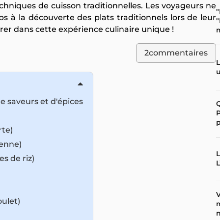
chniques de cuisson traditionnelles. Les voyageurs ne
"
 à la découverte des plats traditionnels lors de leur
"
rer dans cette expérience culinaire unique !
2
commentaires
L
u
e saveurs et d'épices
Q
P
p
te)
ienne)
L
s de riz)
L
V
oulet)
n