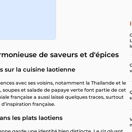
L
l
armonieuse de saveurs et d'épices
C
s sur la cuisine laotienne
uences avec ses voisins, notamment la Thaïlande et le
es, soupes et salade de papaye verte font partie de cet
Q
le française a aussi laissé quelques traces, surtout
s
 d’inspiration française.
ans les plats laotiens
V
n
enne garde une identité bien distincte. Le riz gluant