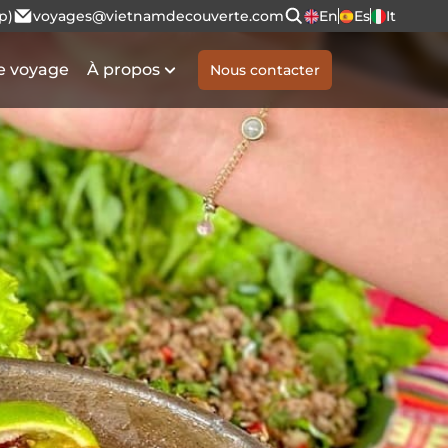
p)
voyages@vietnamdecouverte.com
En
Es
It
e voyage
À propos
Nous contacter