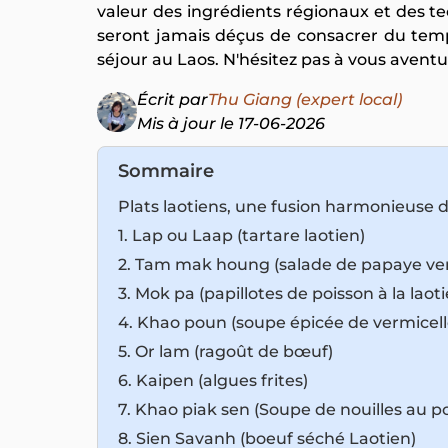
valeur des ingrédients régionaux et des te
seront jamais déçus de consacrer du temps
séjour au Laos. N'hésitez pas à vous aventu
Écrit par
Thu Giang (expert local)
Mis à jour le 17-06-2026
Sommaire
Plats laotiens, une fusion harmonieuse d
1. Lap ou Laap (tartare laotien)
2. Tam mak houng (salade de papaye ver
3. Mok pa (papillotes de poisson à la laot
4. Khao poun (soupe épicée de vermicelle
5. Or lam (ragoût de bœuf)
6. Kaipen (algues frites)
7. Khao piak sen (Soupe de nouilles au p
8. Sien Savanh (boeuf séché Laotien)