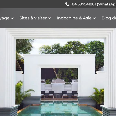
+84 397541881 (WhatsAp
oyage
Sites à visiter
Indochine & Asie
Blog d