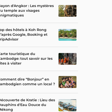
ayon d'Angkor : Les mystères
u temple aux visages
énigmatiques
op des hôtels à Koh Rong
’après Google, Booking et
ripAdvisor
arte touristique du
ambodge: tout savoir sur les
ites à visiter
Comment dire “Bonjour” en
cambodgien comme un local ?
écouverte de Kratie : Lieu des
Dauphins d'Eau Douce du
Mékong