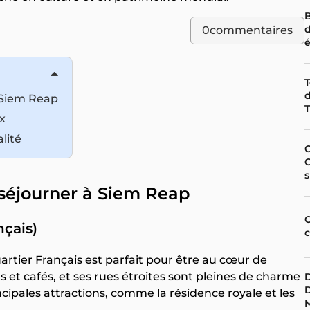
B
d
0
commentaires
T
d
à Siem Reap
T
ix
alité
C
C
s
ù séjourner à Siem Reap
nçais)
Quartier Français est parfait pour être au cœur de
ts et cafés, et ses rues étroites sont pleines de charme
D
incipales attractions, comme la résidence royale et les