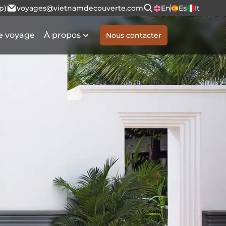
p)
voyages@vietnamdecouverte.com
En
Es
It
e voyage
À propos
Nous contacter