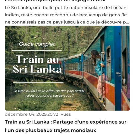
Le Sri Lanka, une belle petite nation insulaire de l’océan
Indien, reste encore méconnu de beaucoup de gens. Je
ne connaissais pas ce pays jusqu'à ce que je découvre par
hasard des vidéos intéressantes sur Sigiriya, une
merveille non seulement du Sri Lanka mais aussi du
monde entier. Au départ, je voulais simplement visiter
Sigiriya, mais j'ai vite réalisé que le Sri Lanka offrait bien
plus que cela. Finalement, j'ai planifié un séjour de 2
semaines pour explorer plus des incontournables. Ce
voyage m'a laissé de nombreux souvenirs merveilleux,
avec non seulement l'admiration pour la nature
splendide, mais aussi des expériences culturelles
enrichissantes et des rencontres avec des gens
chaleureux. Que faire en 2 semaines ? Si vous avez le
même projet que moi mais hésitez encore, lisez l’article
décembre 04, 2025
20,721 vues
suivant, il vous sera très utile !
Train au Sri Lanka : Partage d'une expérience sur
l'un des plus beaux trajets mondiaux