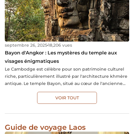
septembre 26, 2025
18,206 vues
Bayon d'Angkor : Les mystères du temple aux
visages énigmatiques
Le Cambodge est célèbre pour son patrimoine culturel
riche, particulièrement illustré par l'architecture khmère
antique. Le temple Bayon, situé au cœur de l'ancienne
cité d'Angkor, est un exemple emblématique de cette
architecture. Connu pour ses tours à visages mystérieux
VOIR TOUT
et son style unique, le Bayon est un chef-d'œuvre de l'art
et de l'ingénierie khmère. Chaque pierre du Bayon
raconte une partie de l'histoire de l'empire khmer,
Guide de voyage Laos
reflétant les influences religieuses et les traditions qui
ont façonné cette nation. L'article ci-dessous explore en