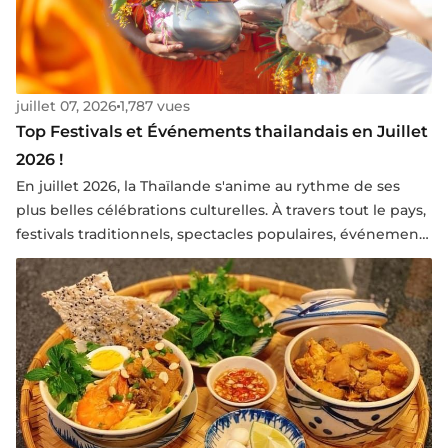
juillet 07, 2026
1,787 vues
Top Festivals et Événements thailandais en Juillet
2026 !
En juillet 2026, la Thaïlande s'anime au rythme de ses
plus belles célébrations culturelles. À travers tout le pays,
festivals traditionnels, spectacles populaires, événements
familiaux et fêtes locales mettent à l'honneur un
patrimoine vivant et une diversité culturelle
exceptionnelle. Une période idéale pour s'immerger
dans les traditions thaïlandaises, partager des moments
conviviaux avec les habitants et découvrir le royaume
sous son visage le plus authentique.