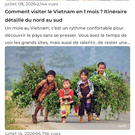
juillet 08, 2026
2,144 vues
Comment visiter le Vietnam en 1 mois ? Itinéraire
détaillé du nord au sud
Un mois au Vietnam, c’est un rythme confortable pour
découvrir le pays sans se presser. Vous avez le temps de
voir les grands sites, mais aussi de ralentir, de rester une
nuit de plus là où l’ambiance vous plaît, de sortir un peu
des itinéraires trop serrés et de ressentir le rythme réel
du pays. Le Vietnam s’étire sur plus de 1 600 kilomètres
du nord au sud. Sur 10 ou 15 jours, il faut souvent trancher.
Sur un mois, le voyage devient plus fluide. Dans cet
article, vous trouverez un itinéraire Vietnam 1 mois pensé
pour un premier voyage, avec une logique du nord au
sud, un rythme équilibré et plusieurs pistes d’ajustement
selon votre manière de voyager.
juillet 14, 2026
66,756 vues