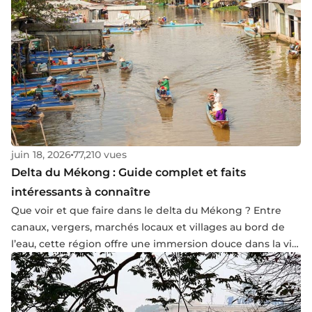
juin 18, 2026
77,210 vues
Delta du Mékong : Guide complet et faits
intéressants à connaître
Que voir et que faire dans le delta du Mékong ? Entre
canaux, vergers, marchés locaux et villages au bord de
l’eau, cette région offre une immersion douce dans la vie
du sud du Vietnam. Dans cet article, nous vous
suggérons les meilleures expériences à vivre et les
conseils utiles pour bien organiser votre découverte du
delta.