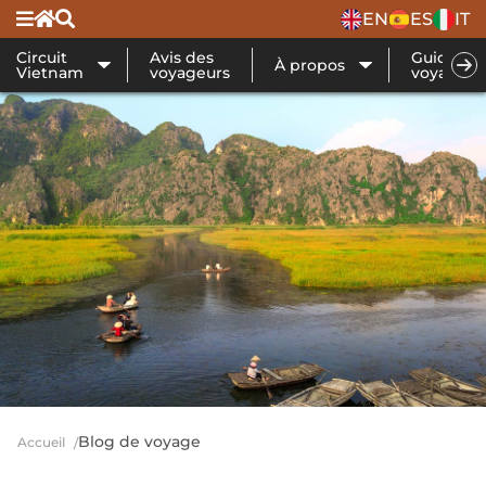
EN
ES
IT
Circuit
Avis des
Guide de
À propos
Vietnam
voyageurs
voyage
Blog de voyage
Accueil