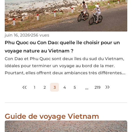
juin 16, 2026
256 vues
Phu Quoc ou Con Dao: quelle île choisir pour un
voyage nature au Vietnam ?
Con Dao et Phu Quoc sont deux îles du sud du Vietnam,
idéales pour terminer un voyage au bord de la mer.
Pourtant, elles offrent deux ambiances très différentes.
Phu Quoc séduit par son confort, ses plages faciles
d’accès et ses nombreux services. Con Dao attire plutôt
1
2
3
4
5
219
…
par son calme, sa nature préservée, son histoire et son
atmosphère plus authentique. Alors, quelle île choisir ?
Voici une comparaison simple et honnête pour trouver
Guide de voyage Vietnam
celle qui correspond le mieux à votre façon de voyager.