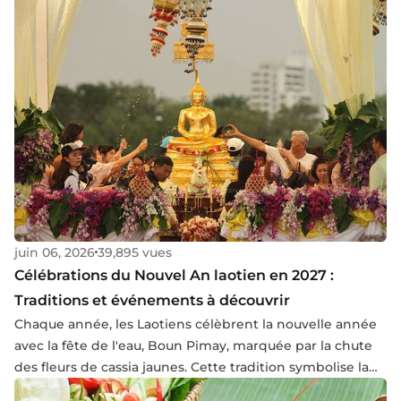
profondeur le temple Bayon, mettant en lumière son
importance dans l'architecture khmère et son rôle
continu dans la culture cambodgienne.
juin 06, 2026
39,895 vues
Célébrations du Nouvel An laotien en 2027 :
Traditions et événements à découvrir
Chaque année, les Laotiens célèbrent la nouvelle année
avec la fête de l'eau, Boun Pimay, marquée par la chute
des fleurs de cassia jaunes. Cette tradition symbolise la
vie qui grandit. Découvrez cette fête, son origine, les