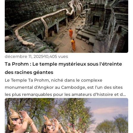
décembre 11, 2025
10,405 vues
Ta Prohm : Le temple mystérieux sous l'étreinte
des racines géantes
Le Temple Ta Prohm, niché dans le complexe
monumental d'Angkor au Cambodge, est l’un des sites
les plus remarquables pour les amateurs d’histoire et de
nature. Contrairement à des temples comme Angkor
Wat, qui sont bien restaurés, Ta Prohm se distingue par
son état presque sauvage, où la jungle a envahi les
structures antiques, créant une symbiose unique entre la
pierre et les arbres. Cet article explore l’histoire,