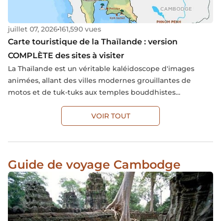
juillet 07, 2026
161,590 vues
Carte touristique de la Thaïlande : version
COMPLÈTE des sites à visiter
La Thaïlande est un véritable kaléidoscope d'images
animées, allant des villes modernes grouillantes de
motos et de tuk-tuks aux temples bouddhistes
entretenus par des moines vêtus de robes orange. On y
trouve également des tribus montagnardes riches de
VOIR TOUT
leur culture, des paysages luxuriants ponctués de villages
agricoles traditionnels, des ruines antiques et des côtes
magnifiques bordées de plages et de lagons bleus
Guide de voyage Cambodge
étincelants.