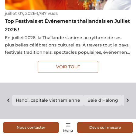
juillet 07, 2026
1,787 vues
Top Festivals et Événements thailandais en Juillet
2026 !
En juillet 2026, la Thaïlande s'anime au rythme de ses
plus belles célébrations culturelles. À travers tout le pays,
festivals traditionnels, spectacles populaires, événements
familiaux et fêtes locales mettent à l'honneur un
patrimoine vivant et une diversité culturelle
VOIR TOUT
exceptionnelle. Une période idéale pour s'immerger
dans les traditions thaïlandaises, partager des moments
conviviaux avec les habitants et découvrir le royaume
sous son visage le plus authentique.
Hanoï, capitale vietnamienne
Baie d’Halong
E vi
NOS CIRCUITS
Nous contacter
Devis sur mesure