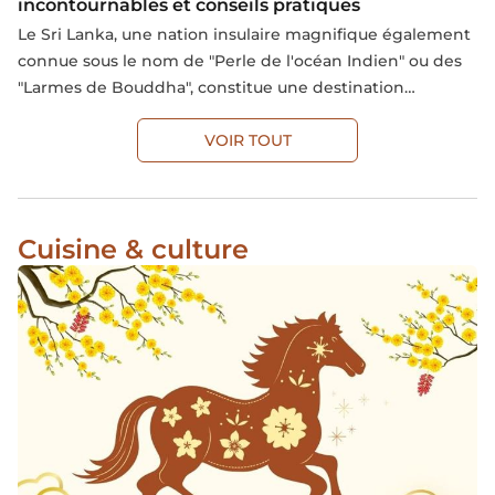
incontournables et conseils pratiques
Le Sri Lanka, une nation insulaire magnifique également
connue sous le nom de "Perle de l'océan Indien" ou des
"Larmes de Bouddha", constitue une destination
touristique renommée. Sa réputation ne repose pas
seulement sur ses paysages enchanteurs, mais
VOIR TOUT
également sur sa riche histoire, sa culture unique et
l'hospitalité chaleureuse de ses habitants. Si vous
envisagez un voyage au Sri Lanka et ressentez encore
Cuisine & culture
des inquiétudes quant à la planification de votre
itinéraire, laissez-nous vous guider à travers cette carte
touristique du Sri Lanka ci-dessous.