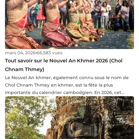
l’architecture singulière et l’importance culturelle de ce
temple extraordinaire.
mars 04, 2026
66,583 vues
Tout savoir sur le Nouvel An Khmer 2026 (Chol
Chnam Thmey)
Le Nouvel An khmer, également connu sous le nom de
Chol Chnam Thmey en khmer, est la fête la plus
importante du calendrier cambodgien. En 2026, cet
événement annuel aura lieu du mardi 14 au jeudi 16 avril.
C'est une célébration à la fois conviviale et spirituelle qui
revêt une grande importance culturelle pour le pays.
Dans cet article, vous découvrirez l'origine de cette fête,
ainsi que les traditions et les célébrations associées au
Nouvel An cambodgien de 2026.