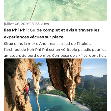
juillet 06, 2026
18,153 vues
Îles Phi Phi : Guide complet et avis à travers les
expériences vécues sur place
Situé dans la mer d'Andaman, au sud de Phuket,
l'archipel de Koh Phi Phi est un véritable paradis pour les
amateurs de bord de mer. Composé de six îles, dont Koh
Phi Phi Don et Koh Phi Phi Leh, cet endroit enchante par
ses plages de sable blanc immaculé, ses eaux turquoise
cristallines et ses falaises calcaires impressionnantes.
Lors de mon dernier voyage en Thaïlande, début 2025,
j'ai eu l'opportunité de visiter cette destination unique.
Suivez-moi à travers ce récit détaillé pour découvrir Koh
Phi Phi, ses paysages à couper le souffle ainsi que mes
conseils pratiques.