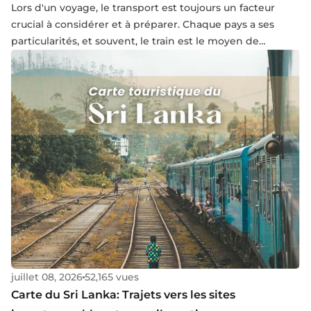
Lors d'un voyage, le transport est toujours un facteur
crucial à considérer et à préparer. Chaque pays a ses
particularités, et souvent, le train est le moyen de
transport le plus optimal pour découvrir le pays et
s'immerger dans sa culture. Vous avez peut-être déjà vu
l'image d'un train bleu impressionnant traversant une
colline de thé. Saviez-vous que c'est l'un des trajets en
train les plus magnifiques au monde ? C'est au Sri Lanka !
Fort de mon expérience personnelle à bord de ce train,
je souhaite partager des informations utiles sur ce mode
de transport afin que vous puissiez profiter pleinement
de votre voyage en train au Sri Lanka !
juillet 08, 2026
52,165 vues
Carte du Sri Lanka: Trajets vers les sites