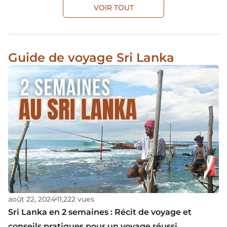
du pays. De Luang Prabang à Vientiane, en passant par
VOIR TOUT
Vang Vieng, le plateau des Bolovens ou les 4000 îles, cet
aperçu vous permet de mieux visualiser votre itinéraire
et de choisir les étapes les plus adaptées à votre séjour.
Guide de voyage Sri Lanka
août 22, 2024
11,222 vues
Sri Lanka en 2 semaines : Récit de voyage et
conseils pratiques pour un voyage réussi