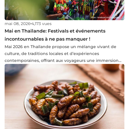
mai 08, 2026
4,173 vues
Mai en Thaïlande: Festivals et événements
incontournables à ne pas manquer !
Mai 2026 en Thaïlande propose un mélange vivant de
culture, de traditions locales et d’expériences
contemporaines, offrant aux voyageurs une immersion
riche dans le quotidien et la créativité du pays. Entre
événements artistiques, célébrations communautaires et
expériences lifestyle, ce mois met en lumière toute la
diversité des régions et des identités thaïlandaises.