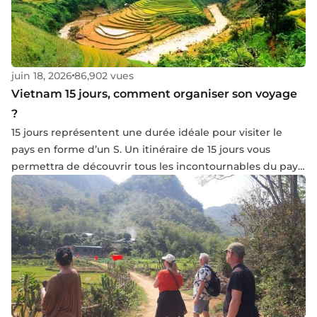
juin 18, 2026
86,902 vues
Vietnam 15 jours, comment organiser son voyage
?
15 jours représentent une durée idéale pour visiter le
pays en forme d’un S. Un itinéraire de 15 jours vous
permettra de découvrir tous les incontournables du pays
du nord au sud : la capitale d'hanoi, la merveilleuse baie
d'halong terrestre et maritime, la charmante vielle ville
de Hoi An, l'ex-ville de Saigon...