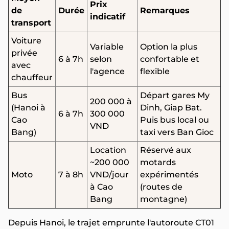
Prix
de
Durée
Remarques
indicatif
transport
Voiture
Variable
Option la plus
privée
6 à 7h
selon
confortable et
avec
l'agence
flexible
chauffeur
Bus
Départ gares My
200 000 à
(Hanoi à
Dinh, Giap Bat.
6 à 7h
300 000
Cao
Puis bus local ou
VND
Bang)
taxi vers Ban Gioc
Location
Réservé aux
~200 000
motards
Moto
7 à 8h
VND/jour
expérimentés
à Cao
(routes de
Bang
montagne)
Depuis Hanoi, le trajet emprunte l'autoroute CT01