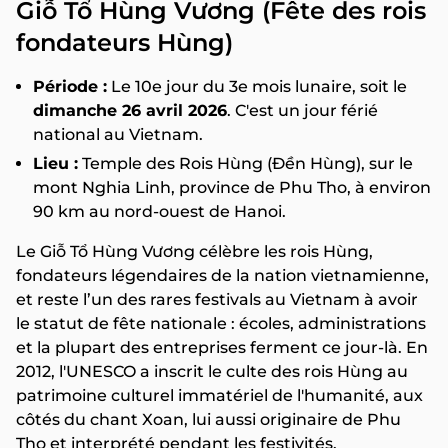
Giỗ Tổ Hùng Vương (Fête des rois
fondateurs Hùng)
Période :
Le 10e jour du 3e mois lunaire, soit le
dimanche 26 avril 2026
. C'est un jour férié
national au Vietnam.
Lieu :
Temple des Rois Hùng (Đền Hùng), sur le
mont Nghia Linh, province de Phu Tho, à environ
90 km au nord-ouest de Hanoi.
Le Giỗ Tổ Hùng Vương célèbre les rois Hùng,
fondateurs légendaires de la nation vietnamienne,
et reste l’un des rares festivals au Vietnam à avoir
le statut de fête nationale : écoles, administrations
et la plupart des entreprises ferment ce jour-là. En
2012, l'UNESCO a inscrit le culte des rois Hùng au
patrimoine culturel immatériel de l'humanité, aux
côtés du chant Xoan, lui aussi originaire de Phu
Tho et interprété pendant les festivités.