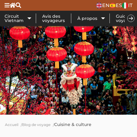
EN
ES
IT
Circuit
Avis des
Guide de
À propos
Vietnam
voyageurs
voyage
Cuisine & culture
Accueil
Blog de voyage