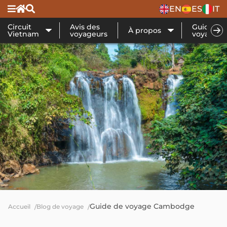
EN
ES
IT
Circuit
Avis des
Guide de
À propos
Vietnam
voyageurs
voyage
Guide de voyage Cambodge
Accueil
Blog de voyage