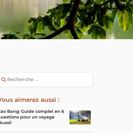
Vous aimerez aussi :
ao Bang: Guide complet en 6
uestions pour un voyage
éussi!