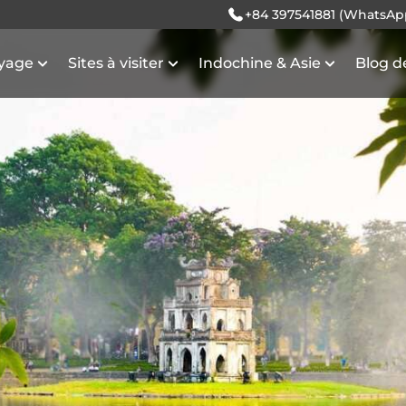
+84 397541881 (WhatsAp
oyage
Sites à visiter
Indochine & Asie
Blog d