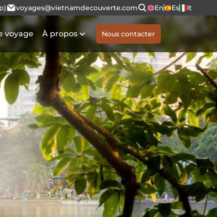
p)
voyages@vietnamdecouverte.com
En
Es
It
e voyage
À propos
Nous contacter