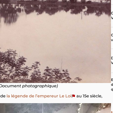
C
D
V
E
(Document photographique)
q
t de
la légende de l’empereur Le Loi
au 15e siècle,