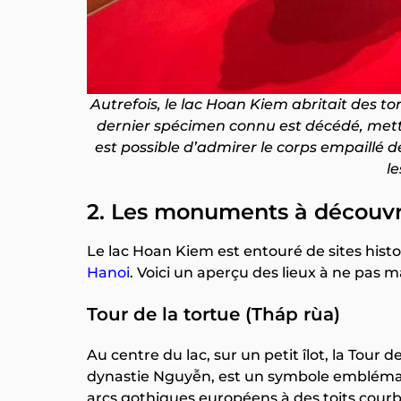
Autrefois, le lac Hoan Kiem abritait des to
dernier spécimen connu est décédé, mettan
est possible d’admirer le corps empaillé d
le
2. Les monuments à découvr
Le lac Hoan Kiem est entouré de sites hist
Hanoi
. Voici un aperçu des lieux à ne pas 
Tour de la tortue (Tháp rùa)
Au centre du lac, sur un petit îlot, la Tour d
dynastie Nguyễn, est un symbole emblémati
arcs gothiques européens à des toits cour