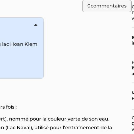
0
commentaires
C
l
v
1
i
u lac Hoan Kiem
H
1
M
 fois :
rt), nommé pour la couleur verte de son eau.
 (Lac Naval), utilisé pour l’entraînement de la
v