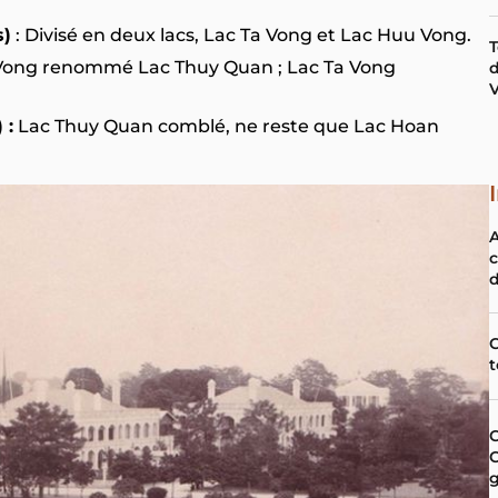
s)
: Divisé en deux lacs, Lac Ta Vong et Lac Huu Vong.
T
Vong renommé Lac Thuy Quan ; Lac Ta Vong
d
 :
Lac Thuy Quan comblé, ne reste que Lac Hoan
c
d
C
t
C
C